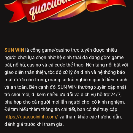
SUN WIN
là cổng game/casino trực tuyến được nhiều
người chơi lựa chọn nhờ hệ sinh thái đa dạng gồm game
bài, nổ hũ, casino và cá cược thể thao. Nền tảng nổi bật với
giao diện thân thiện, tốc độ xử lý ổn định và hệ thống bảo
mật được chú trọng, mang lại trải nghiệm giải trí liền mạch
và an toàn. Bên cạnh đó, SUN WIN thường xuyên cập nhật
trò chơi mới, đi kèm nhiều ưu đãi và dịch vụ hỗ trợ 24/7,
phù hợp cho cả người mới lẫn người chơi có kinh nghiệm.
Để tìm hiểu thêm thông tin chi tiết, bạn có thể truy cập
https://quacuoixinh.com/
và tham khảo các hướng dẫn,
đánh giá trước khi tham gia.