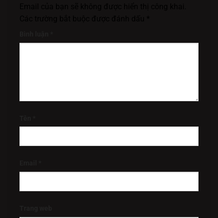
Email của bạn sẽ không được hiển thị công khai.
Các trường bắt buộc được đánh dấu
*
Bình luận
*
Tên
*
Email
*
Trang web