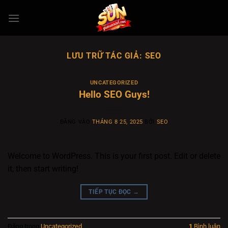
Bỏ
qua
nội
dung
LƯU TRỮ TÁC GIẢ:
SEO
UNCATEGORIZED
Hello SEO Guys!
ĐĂNG VÀO
THÁNG 8 25, 2025
BỞI
SEO
Welcome to WordPress. This is your first post. Edit or delete
it, then start writing!
TIẾP TỤC ĐỌC
→
Đăng trong
Uncategorized
1
Bình luận